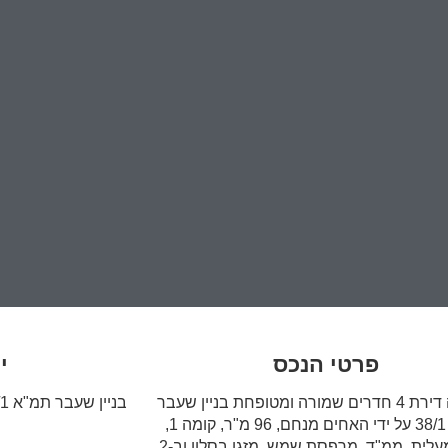
פרטי הנכס
י
למכירה דירת 4 חדרים שמורה ומטופחת בניין שעבר
תמ"א 38/1 על ידי האחים מנחם, 96 מ"ר, קומה 1,
חזית, מעלית, ממ"ד, מרפסת שמש, מזגן בסלון וב-2