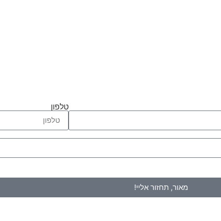
טלפון
מאור, תחזור אליי!