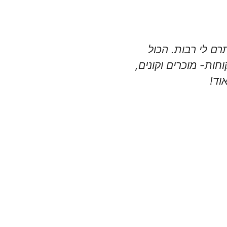
רם לי רבות. הכול
" כמי שיצא לו לעבור על
חות- מוכרים וקונים,
ומתקדמים, וכמי שהכיר 
וד!
בעצמי שמדובר בבחור מבר
בגובה העיניים עושים עב