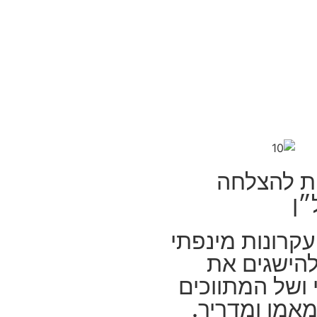
ות להצלחה
״ן
ות 8 העקרונות מינפתי
הישגים את
ושל המתווכים
מאמן ומדריך.