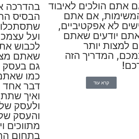
ם אתם הולכים לאיבוד
בהדרכה אנ
המשימות, אם אתם
הבסיס הרא
שים לא אפקטיביים,
שתסתכלו 
תם יודעים שאתם
ועל עצמכם
ים למצות יותר
לכבוש את
כם, המדריך הזה
שאתם מצי
כם!
גם בעסק וג
כמו שאתם 
דבר אחד מ
קרא עוד
ואיך שתתי
ולעסק של
והעסק שלכ
מתווכים ו
בתחום התי