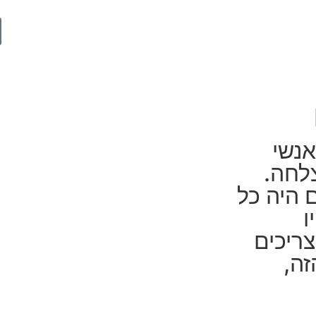
אנשי
צלחה.
 היה כל
ו
ריכים
זה,