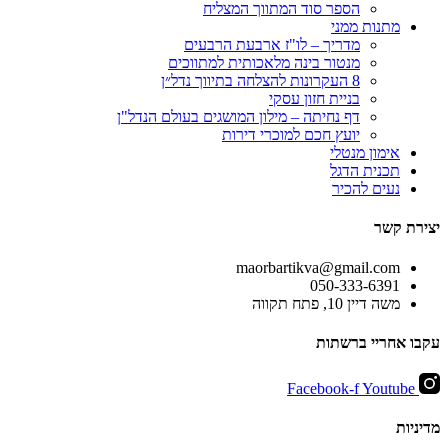
הספר סוד המתווך המצליח
מתנות ממני
מדריך – לו"ז ארבעת הרבעים
מנטור בינה מלאכותית למתווכים
8 העקרונות להצלחה בתיווך נדל״ן
בניית חזון עסקי
דף נחיתה – מילון המושגים בעולם הנדל"ן
יועץ חכם למוכרי דירות
אימון מנטלי
תכנית הדגל
נעים להכיר
יצירת קשר
maorbartikva@gmail.com
משה דיין 10, פתח תקווה
עקבו אחריי ברשתות
Facebook-f
Youtube
מדיניות