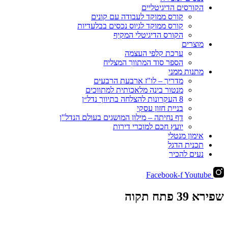
הקורסים הדיגיטליים
קורס ממוקד לעבודה עם קונים
קורס ממוקד לגיוס נכסים בבלעדיות
הקורס הדיגיטלי המקיף
מוצרים
ערכת קלפי העצמה
הספר סוד המתווך המצליח
מתנות ממני
מדריך – לו"ז ארבעת הרבעים
מנטור בינה מלאכותית למתווכים
8 העקרונות להצלחה בתיווך נדל״ן
בניית חזון עסקי
דף נחיתה – מילון המושגים בעולם הנדל"ן
יועץ חכם למוכרי דירות
אימון מנטלי
תכנית הדגל
נעים להכיר
Facebook-f
Youtube
שפירא 39 פתח תקוה