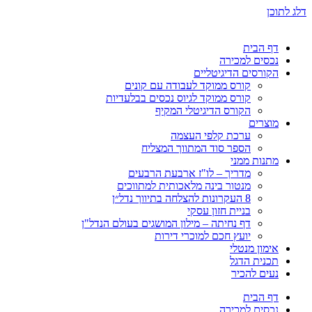
דלג לתוכן
דף הבית
נכסים למכירה
הקורסים הדיגיטליים
קורס ממוקד לעבודה עם קונים
קורס ממוקד לגיוס נכסים בבלעדיות
הקורס הדיגיטלי המקיף
מוצרים
ערכת קלפי העצמה
הספר סוד המתווך המצליח
מתנות ממני
מדריך – לו"ז ארבעת הרבעים
מנטור בינה מלאכותית למתווכים
8 העקרונות להצלחה בתיווך נדל״ן
בניית חזון עסקי
דף נחיתה – מילון המושגים בעולם הנדל"ן
יועץ חכם למוכרי דירות
אימון מנטלי
תכנית הדגל
נעים להכיר
דף הבית
נכסים למכירה