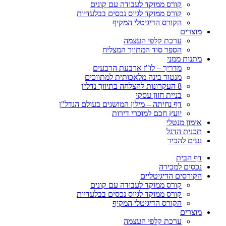
קורס ממוקד לעבודה עם קונים
קורס ממוקד לגיוס נכסים בבלעדיות
הקורס הדיגיטלי המקיף
מוצרים
ערכת קלפי העצמה
הספר סוד המתווך המצליח
מתנות ממני
מדריך – לו"ז ארבעת הרבעים
מנטור בינה מלאכותית למתווכים
8 העקרונות להצלחה בתיווך נדל״ן
בניית חזון עסקי
דף נחיתה – מילון המושגים בעולם הנדל"ן
יועץ חכם למוכרי דירות
אימון מנטלי
תכנית הדגל
נעים להכיר
דף הבית
נכסים למכירה
הקורסים הדיגיטליים
קורס ממוקד לעבודה עם קונים
קורס ממוקד לגיוס נכסים בבלעדיות
הקורס הדיגיטלי המקיף
מוצרים
ערכת קלפי העצמה