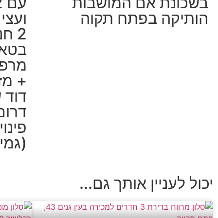
בשכונת אם המושבות
הותיקה בפתח תקוה
ועצי 
2 ח
בטאב
מרפס
+ מז
דוד ש
דרום
(גמי
יכול לעניין אותך גם...