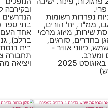
עם 2 פרגולות, פינות ישיבה
הנופלים
פרי.
ובקירבה ל
ניות נפרדות רשומות
הנדרשים -
ו, ממ"ד, יח' הורים,
בתי ספר (ח
ת שירות, מיזוג מרכזי
אחד העם ו
גן בחדרים, סורגים,
ברלב), גני
מש, כיווני אוויר -
בית כנסת, 
 ומערב.
תחבורה צי
פינוי באוגוסט 2025
ויציאה מהירה
ש)