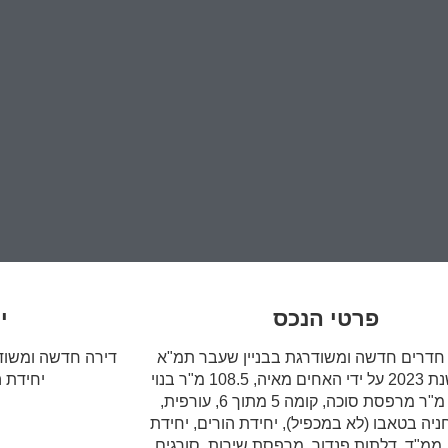
פרטי הנכס
י
ירת 5 חדרים חדשה ומשודרגת בבניין שעבר תמ"א
דירה חדשה ומשודר
38/1 בשנת 2023 על ידי האחים מאיה, 108.5 מ"ר בנוי
יחידת ה
+ 13.5 מ"ר מרפסת סוכה, קומה 5 מתוך 6, עורפית,
ניה בטאבו (לא במכפיל), יחידת הורים, יחידת
ממ"ד, דלתות פנדור, מרפסת שירות, סורגים