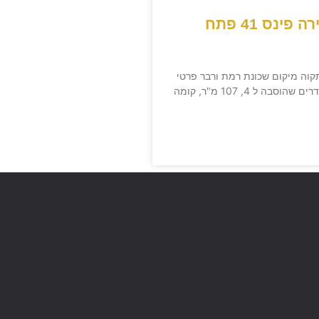
דירה למכירה פינס 41 פתח
פתח תקוה מיקום שכונת רמת ורבר פרטי
הנכס דירת 5 חדרים שהוסבה ל 4, 107 מ"ר, קומה