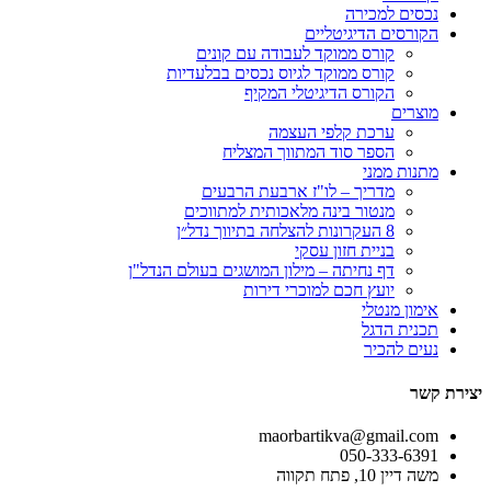
נכסים למכירה
הקורסים הדיגיטליים
קורס ממוקד לעבודה עם קונים
קורס ממוקד לגיוס נכסים בבלעדיות
הקורס הדיגיטלי המקיף
מוצרים
ערכת קלפי העצמה
הספר סוד המתווך המצליח
מתנות ממני
מדריך – לו"ז ארבעת הרבעים
מנטור בינה מלאכותית למתווכים
8 העקרונות להצלחה בתיווך נדל״ן
בניית חזון עסקי
דף נחיתה – מילון המושגים בעולם הנדל"ן
יועץ חכם למוכרי דירות
אימון מנטלי
תכנית הדגל
נעים להכיר
יצירת קשר
maorbartikva@gmail.com
משה דיין 10, פתח תקווה