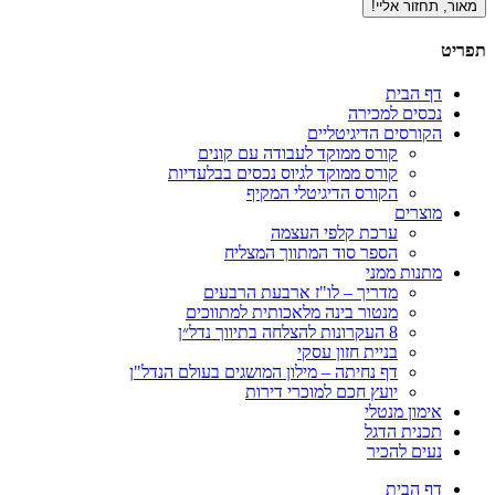
מאור, תחזור אליי!
תפריט
דף הבית
נכסים למכירה
הקורסים הדיגיטליים
קורס ממוקד לעבודה עם קונים
קורס ממוקד לגיוס נכסים בבלעדיות
הקורס הדיגיטלי המקיף
מוצרים
ערכת קלפי העצמה
הספר סוד המתווך המצליח
מתנות ממני
מדריך – לו"ז ארבעת הרבעים
מנטור בינה מלאכותית למתווכים
8 העקרונות להצלחה בתיווך נדל״ן
בניית חזון עסקי
דף נחיתה – מילון המושגים בעולם הנדל"ן
יועץ חכם למוכרי דירות
אימון מנטלי
תכנית הדגל
נעים להכיר
דף הבית