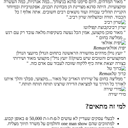
" מאור המדהים, היום סיימנו סדנא בניצוחך...כמה אנרגיות, כמה העשרה
ומקצועיות. היתה סדנא מצויינת הן מבחינת תכנים, אפקטיביות ובמיוחד
הקניית תהליכי עבודה ועוד נושאים רבים חשובים. אתה אלוף ! כל
הכבוד. תודה ובהצלחה שרון רביב."
שרון רביב
קבוצת קפילוטו
" מאור סוכן מקצוען, אמין הכל נעשה בשקיפות מלאה עובד רק עם רגש
,, ממליצה בחום "
יפית אזולאי
Remax
" יועץ נדלן מדהים מהשורה הראשונה בתחום הנדלן מיועצי הנדלן
המקצועיים והטובים שיש בשוק!!! יועץ נדל"ן מקצועי מאוד ושירותי
בצורה יוצאת איזה כיף ללקוח שזוכה לעבוד עם אדם כזה. "
ברוך טל
Remax
" ממליצה בחום על שירותו האדיב של מאור....מקצועי, סבלני והלך איתנו
לאורך כל הדרך עד למציאת הדירה שרצינו תותח תותח תותח."
מירי שירה
למי זה מתאים?
לבעלי עסקים שעדיין לא עושים ל-פ-ח-ו-ת 50,000 ₪ באופן קבוע.
למתווכים שהם one man show וחולמים על משרד תיווך מצליח.