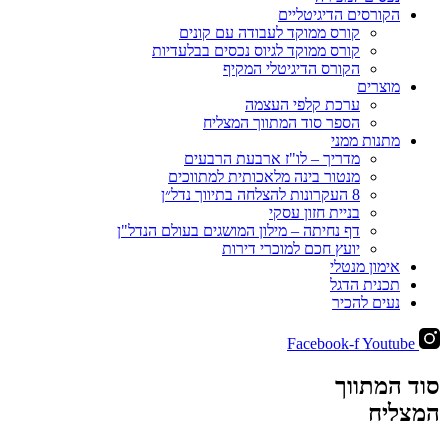
הקורסים הדיגיטליים
קורס ממוקד לעבודה עם קונים
קורס ממוקד לגיוס נכסים בבלעדיות
הקורס הדיגיטלי המקיף
מוצרים
ערכת קלפי העצמה
הספר סוד המתווך המצליח
מתנות ממני
מדריך – לו"ז ארבעת הרבעים
מנטור בינה מלאכותית למתווכים
8 העקרונות להצלחה בתיווך נדל״ן
בניית חזון עסקי
דף נחיתה – מילון המושגים בעולם הנדל"ן
יועץ חכם למוכרי דירות
אימון מנטלי
תכנית הדגל
נעים להכיר
Facebook-f
Youtube
סוד המתווך
המצליח