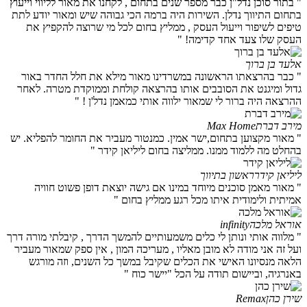
" בתור סוכן נדל"ן כבר מספר שנים בתחום , לקחנו את מאור לליווי וייעוץ
בתחום התיווך נדלן. השירות היה ברמה הכי גבוהה שיש ומאור יודע לתת
טיפים לשיפור וייעול העסק , ממליץ בחום לכל מי שרוצה להקפיץ את
העסק שלו צעד אחד קדימה! "
אלעד בן ברוך
" כבר בהרצאתו הראשונה במשרדינו מאור מילא את חלל החדר באור
גדול ומיגנט את הסובבים אותו בהרצאה קולחת וממוקדת מטרה. לאחר
ההרצאה היה ברור לי שמאור ילווה אותי כמאמן נדל'ן ! "
מירב דברת
Max Home
" מאור מקצוען בתחום,ישר אמין. כמנטור מעביר את החומר להפליא. יש
בהחלט מה ללמוד ממנו. ממליצה בחום ליליאן קידר "
ליליאן קידר
ראשון בתיווך
" מאור מאמן סוכנים מיוחד במינו אם גישה יוצאת דופן פשוט חוויה
אמיתית ולימודית איתו מכל רגע ממליץ בחום "
אוראל מלכה
infinity
" מלווה אותי ונותן לי כלים משמעותיים להמשך הדרך , קיבלתי מורה דרך
ועל זה אני מודה לא מובן מאליו , מעריכה המון , אין ספק שמאור מעביר
הלאה מנסיונו האישי את הכלים שקיבל במשך כל השנים, וזה מורגש
באנרגיה, וביישום תודה על הכל "יישר כוח "
שירן כהן
Remax