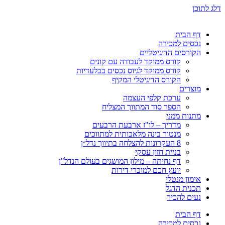
דלג לתוכן
דף הבית
נכסים למכירה
הקורסים הדיגיטליים
קורס ממוקד לעבודה עם קונים
קורס ממוקד לגיוס נכסים בבלעדיות
הקורס הדיגיטלי המקיף
מוצרים
ערכת קלפי העצמה
הספר סוד המתווך המצליח
מתנות ממני
מדריך – לו"ז ארבעת הרבעים
מנטור בינה מלאכותית למתווכים
8 העקרונות להצלחה בתיווך נדל״ן
בניית חזון עסקי
דף נחיתה – מילון המושגים בעולם הנדל"ן
יועץ חכם למוכרי דירות
אימון מנטלי
תכנית הדגל
נעים להכיר
דף הבית
נכסים למכירה