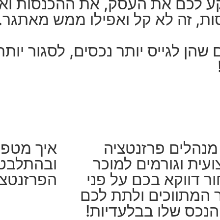
קע לכם את העסק, את ההכנסות וא
ת, זה לא קל ואפילו ממש מאתגר. 
שהן לגייס יותר נכסים, לסגור יות
מנהלים פרזנטציה
איך מטפל
עית וגורמים למוכר
ובהתלבטו
ר דווקא בכם על פני
הפרזנטצי
המתווכים ולתת לכם
נכס שלו בבלעדיות!