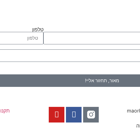
טלפון
מאור, תחזור אליי!
maor
תקנו